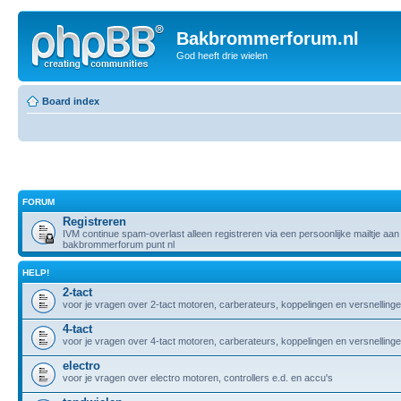
Bakbrommerforum.nl
God heeft drie wielen
Board index
FORUM
Registreren
IVM continue spam-overlast alleen registreren via een persoonlijke mailtje aan 
bakbrommerforum punt nl
HELP!
2-tact
voor je vragen over 2-tact motoren, carberateurs, koppelingen en versnelling
4-tact
voor je vragen over 4-tact motoren, carberateurs, koppelingen en versnelling
electro
voor je vragen over electro motoren, controllers e.d. en accu's