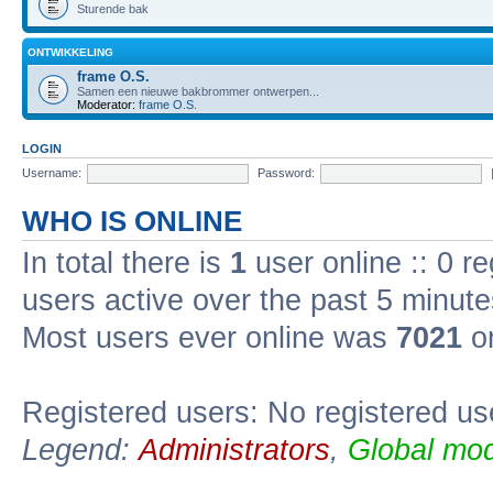
Sturende bak
ONTWIKKELING
frame O.S.
Samen een nieuwe bakbrommer ontwerpen...
Moderator:
frame O.S.
LOGIN
Username:
Password:
WHO IS ONLINE
In total there is
1
user online :: 0 r
users active over the past 5 minute
Most users ever online was
7021
on
Registered users: No registered us
Legend:
Administrators
,
Global mod