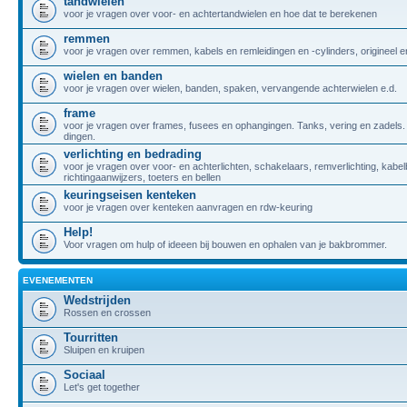
tandwielen
voor je vragen over voor- en achtertandwielen en hoe dat te berekenen
remmen
voor je vragen over remmen, kabels en remleidingen en -cylinders, origineel
wielen en banden
voor je vragen over wielen, banden, spaken, vervangende achterwielen e.d.
frame
voor je vragen over frames, fusees en ophangingen. Tanks, vering en zadels.
dingen.
verlichting en bedrading
voor je vragen over voor- en achterlichten, schakelaars, remverlichting, kabe
richtingaanwijzers, toeters en bellen
keuringseisen kenteken
voor je vragen over kenteken aanvragen en rdw-keuring
Help!
Voor vragen om hulp of ideeen bij bouwen en ophalen van je bakbrommer.
EVENEMENTEN
Wedstrijden
Rossen en crossen
Tourritten
Sluipen en kruipen
Sociaal
Let's get together