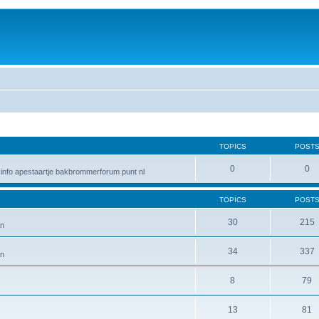
TOPICS
POST
0
0
n info apestaartje bakbrommerforum punt nl
TOPICS
POST
30
215
en
34
337
en
8
79
13
81