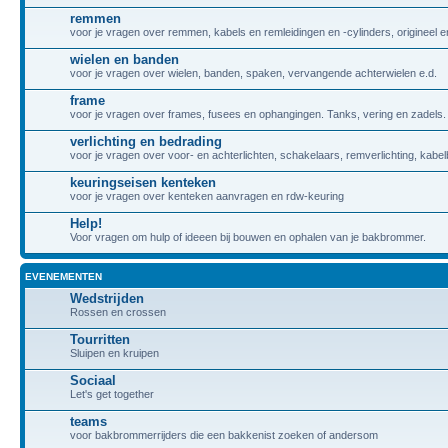
remmen
voor je vragen over remmen, kabels en remleidingen en -cylinders, origineel
wielen en banden
voor je vragen over wielen, banden, spaken, vervangende achterwielen e.d.
frame
voor je vragen over frames, fusees en ophangingen. Tanks, vering en zadels.
verlichting en bedrading
voor je vragen over voor- en achterlichten, schakelaars, remverlichting, kabel
keuringseisen kenteken
voor je vragen over kenteken aanvragen en rdw-keuring
Help!
Voor vragen om hulp of ideeen bij bouwen en ophalen van je bakbrommer.
EVENEMENTEN
Wedstrijden
Rossen en crossen
Tourritten
Sluipen en kruipen
Sociaal
Let's get together
teams
voor bakbrommerrijders die een bakkenist zoeken of andersom