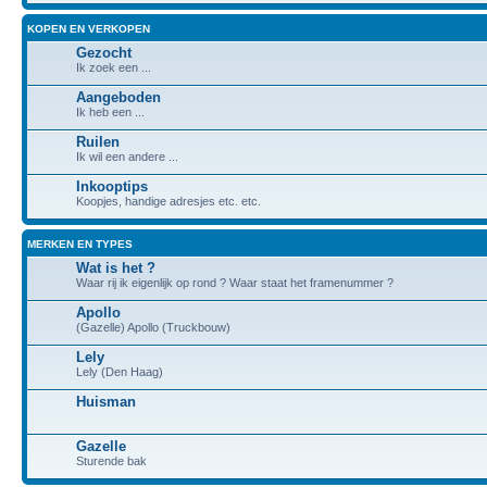
KOPEN EN VERKOPEN
Gezocht
Ik zoek een ...
Aangeboden
Ik heb een ...
Ruilen
Ik wil een andere ...
Inkooptips
Koopjes, handige adresjes etc. etc.
MERKEN EN TYPES
Wat is het ?
Waar rij ik eigenlijk op rond ? Waar staat het framenummer ?
Apollo
(Gazelle) Apollo (Truckbouw)
Lely
Lely (Den Haag)
Huisman
Gazelle
Sturende bak