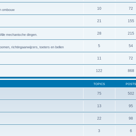
10
72
 en ombouw
21
155
28
215
 Alle mechanische dingen.
5
54
bomen, richtingaanwijzers, toeters en bellen
11
72
122
868
TOPICS
POST
75
502
13
95
22
98
3
6