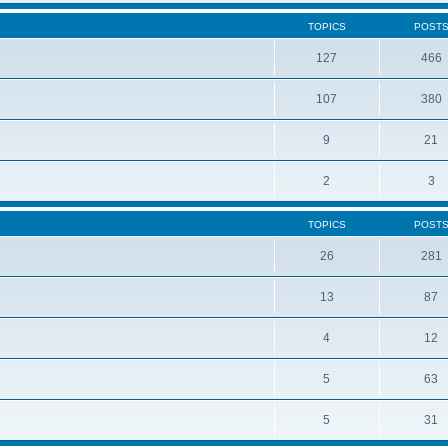
TOPICS
POST
127
466
107
380
9
21
2
3
TOPICS
POST
26
281
13
87
4
12
5
63
5
31