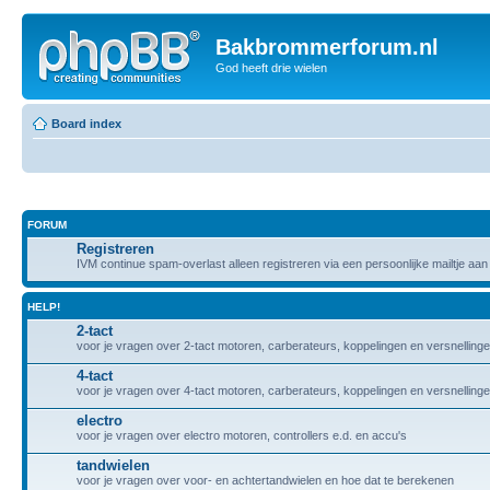
Bakbrommerforum.nl
God heeft drie wielen
Board index
FORUM
Registreren
IVM continue spam-overlast alleen registreren via een persoonlijke mailtje aa
HELP!
2-tact
voor je vragen over 2-tact motoren, carberateurs, koppelingen en versnelling
4-tact
voor je vragen over 4-tact motoren, carberateurs, koppelingen en versnelling
electro
voor je vragen over electro motoren, controllers e.d. en accu's
tandwielen
voor je vragen over voor- en achtertandwielen en hoe dat te berekenen