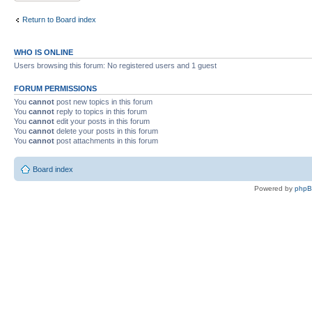
Return to Board index
WHO IS ONLINE
Users browsing this forum: No registered users and 1 guest
FORUM PERMISSIONS
You
cannot
post new topics in this forum
You
cannot
reply to topics in this forum
You
cannot
edit your posts in this forum
You
cannot
delete your posts in this forum
You
cannot
post attachments in this forum
Board index
Powered by
php