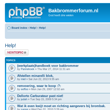
Bakbrommerforum.nl
God heeft drie wielen
Board index
‹
Help!
‹
Help!
Help!
Post a new topic
TOPICS
(werkplaats)handboek voor bakbrommer
by
Pannekoek
» Thu Mar 27, 2014 11:31 am
Afstellen minarelli blok,
by
miel
» Sat Jun 22, 2013 9:35 am
remvoering, waar te koop :?:
by
eeffoo
» Mon Jan 29, 2007 12:02 am
Dellorto Carburateur past niet!
by
judah
» Tue Sep 15, 2009 5:34 pm
Wat ik even kwijt moet en richting aangevers bij brombak.
by
sanne
» Wed Dec 01, 2010 3:28 pm