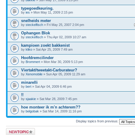
typegoedkeuring.
by
ies
» Mon May 11, 2009 2:15 pm
snelheids meter
by
steckelfisch
» Fri May 25, 2007 2:04 pm
Ophangen Blok
by
steckelfisch
» Thu Apr 02, 2009 10:27 am
kampioen zoekt bakkenist
by
kliko
» Sat Apr 25, 2009 7:49 am
Hoofdremcilinder
by
Brommert
» Mon Mar 30, 2009 5:13 pm
Viertakt/tweetakt-Carburateur?
by
Xenomobile
» Sun Apr 05, 2009 11:29 am
minarelli
by
bert
» Sat Apr 04, 2009 6:46 pm
!!
by
sjaakie
» Sat Mar 28, 2009 7:45 pm
hoe monteer ik m'n achterem??
by
belgobak
» Sat Mar 14, 2009 11:16 pm
Display topics from previous:
Post a new topic