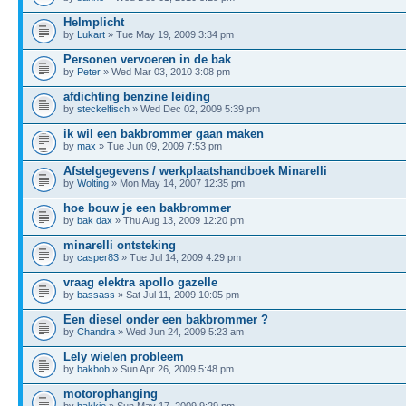
Helmplicht
by
Lukart
» Tue May 19, 2009 3:34 pm
Personen vervoeren in de bak
by
Peter
» Wed Mar 03, 2010 3:08 pm
afdichting benzine leiding
by
steckelfisch
» Wed Dec 02, 2009 5:39 pm
ik wil een bakbrommer gaan maken
by
max
» Tue Jun 09, 2009 7:53 pm
Afstelgegevens / werkplaatshandboek Minarelli
by
Wolting
» Mon May 14, 2007 12:35 pm
hoe bouw je een bakbrommer
by
bak dax
» Thu Aug 13, 2009 12:20 pm
minarelli ontsteking
by
casper83
» Tue Jul 14, 2009 4:29 pm
vraag elektra apollo gazelle
by
bassass
» Sat Jul 11, 2009 10:05 pm
Een diesel onder een bakbrommer ?
by
Chandra
» Wed Jun 24, 2009 5:23 am
Lely wielen probleem
by
bakbob
» Sun Apr 26, 2009 5:48 pm
motorophanging
by
bakkie
» Sun May 17, 2009 9:29 pm