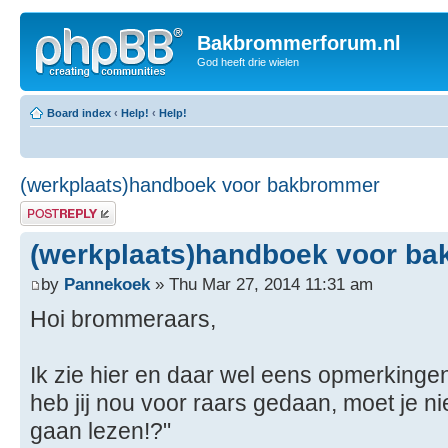
Bakbrommerforum.nl
God heeft drie wielen
Board index
‹
Help!
‹
Help!
(werkplaats)handboek voor bakbrommer
Post a reply
(werkplaats)handboek voor b
by
Pannekoek
» Thu Mar 27, 2014 11:31 am
Hoi brommeraars,
Ik zie hier en daar wel eens opmerkingen
heb jij nou voor raars gedaan, moet je 
gaan lezen!?"