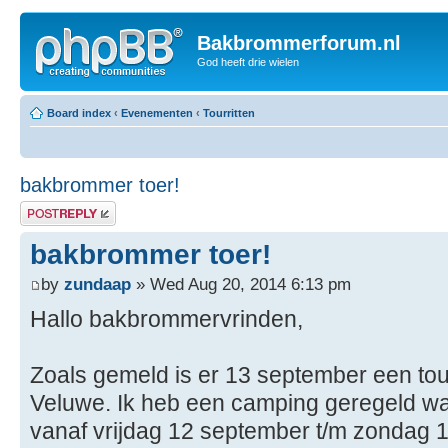
Bakbrommerforum.nl
God heeft drie wielen
Board index
‹
Evenementen
‹
Tourritten
bakbrommer toer!
Post a reply
bakbrommer toer!
by
zundaap
» Wed Aug 20, 2014 6:13 pm
Hallo bakbrommervrinden,
Zoals gemeld is er 13 september een tour
Veluwe. Ik heb een camping geregeld w
vanaf vrijdag 12 september t/m zondag 