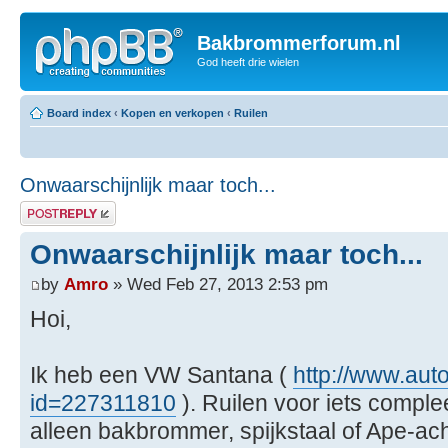
Bakbrommerforum.nl
God heeft drie wielen
Board index
‹
Kopen en verkopen
‹
Ruilen
Onwaarschijnlijk maar toch...
Post a reply
Onwaarschijnlijk maar toch...
by
Amro
» Wed Feb 27, 2013 2:53 pm
Hoi,
Ik heb een VW Santana (
http://www.aut
id=227311810
). Ruilen voor iets compl
alleen bakbrommer, spijkstaal of Ape-ac