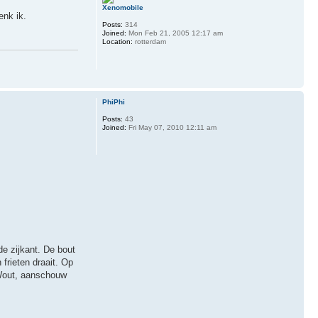
Xenomobile
enk ik.
Posts:
314
Joined:
Mon Feb 21, 2005 12:17 am
Location:
rotterdam
PhiPhi
Posts:
43
Joined:
Fri May 07, 2010 12:11 am
de zijkant. De bout
frieten draait. Op
 Wout, aanschouw