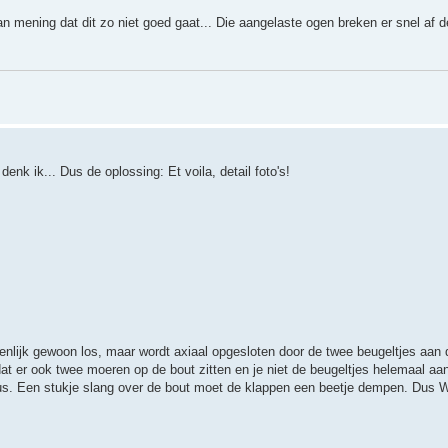
n mening dat dit zo niet goed gaat... Die aangelaste ogen breken er snel af d
denk ik... Dus de oplossing: Et voila, detail foto's!
genlijk gewoon los, maar wordt axiaal opgesloten door de twee beugeltjes aan 
at er ook twee moeren op de bout zitten en je niet de beugeltjes helemaal aan 
n' dus. Een stukje slang over de bout moet de klappen een beetje dempen. Dus