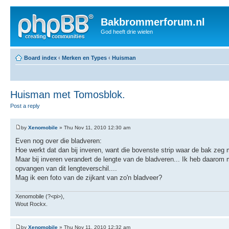
Bakbrommerforum.nl
God heeft drie wielen
Board index
‹
Merken en Types
‹
Huisman
Huisman met Tomosblok.
Post a reply
by
Xenomobile
» Thu Nov 11, 2010 12:30 am
Even nog over die bladveren:
Hoe werkt dat dan bij inveren, want die bovenste strip waar de bak zeg m
Maar bij inveren verandert de lengte van de bladveren... Ik heb daarom 
opvangen van dit lengteverschil....
Mag ik een foto van de zijkant van zo'n bladveer?
Xenomobile (?<pi>),
Wout Rockx.
by
Xenomobile
» Thu Nov 11, 2010 12:32 am