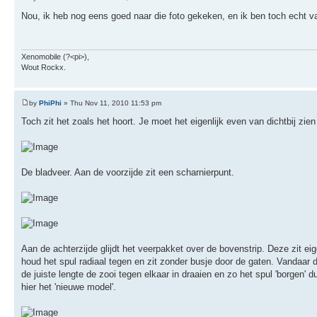
Nou, ik heb nog eens goed naar die foto gekeken, en ik ben toch echt va
Xenomobile (?<pi>),
Wout Rockx.
by
PhiPhi
» Thu Nov 11, 2010 11:53 pm
Toch zit het zoals het hoort. Je moet het eigenlijk even van dichtbij zien 
De bladveer. Aan de voorzijde zit een scharnierpunt.
Aan de achterzijde glijdt het veerpakket over de bovenstrip. Deze zit ei
houd het spul radiaal tegen en zit zonder busje door de gaten. Vandaar d
de juiste lengte de zooi tegen elkaar in draaien en zo het spul 'borge
hier het 'nieuwe model'.