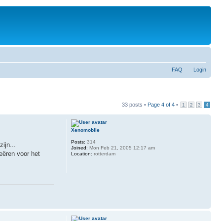
FAQ
Login
33 posts •
Page
4
of
4
•
1
2
3
4
Xenomobile
Posts:
314
ijn...
Joined:
Mon Feb 21, 2005 12:17 am
eëren voor het
Location:
rotterdam