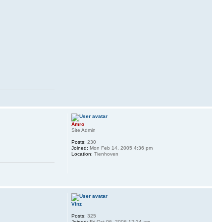
Amro
Site Admin
Posts:
230
Joined:
Mon Feb 14, 2005 4:36 pm
Location:
Tienhoven
Vinz
Posts:
325
Joined:
Fri Oct 06, 2006 12:24 am