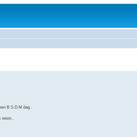
 een B.S.D.M dag..
k woon...