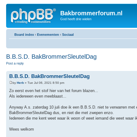
Bakbrommerforum.nl
God heeft drie wielen
Board index
‹
Evenementen
‹
Sociaal
B.B.S.D. BakBrommerSleutelDag
Post a reply
B.B.S.D. BakBrommerSleutelDag
by
Herb
» Tue Jul 06, 2021 8:50 pm
Zo eerst even het stof hier van het forum blazen...
Als iedereeen even meeblaast...
Anyway A.s. zaterdag 10 juli doe ik een B.B.S.D. niet te verwarren met
BakBrommerSleutelDag dus, en niet die met zwepen enzo.
Iedereen die me kent weet waar ik woon of weet iemand die weet waar i
Wees welkom