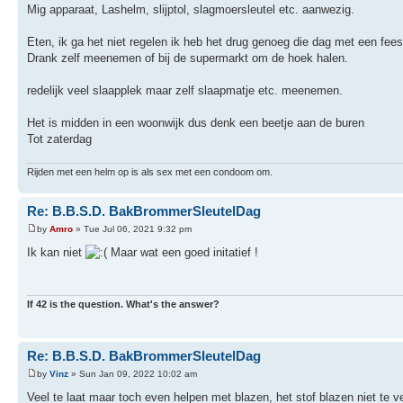
Mig apparaat, Lashelm, slijptol, slagmoersleutel etc. aanwezig.
Eten, ik ga het niet regelen ik heb het drug genoeg die dag met een fees
Drank zelf meenemen of bij de supermarkt om de hoek halen.
redelijk veel slaapplek maar zelf slaapmatje etc. meenemen.
Het is midden in een woonwijk dus denk een beetje aan de buren
Tot zaterdag
Rijden met een helm op is als sex met een condoom om.
Re: B.B.S.D. BakBrommerSleutelDag
by
Amro
» Tue Jul 06, 2021 9:32 pm
Ik kan niet
Maar wat een goed initatief !
If 42 is the question. What's the answer?
Re: B.B.S.D. BakBrommerSleutelDag
by
Vinz
» Sun Jan 09, 2022 10:02 am
Veel te laat maar toch even helpen met blazen, het stof blazen niet te