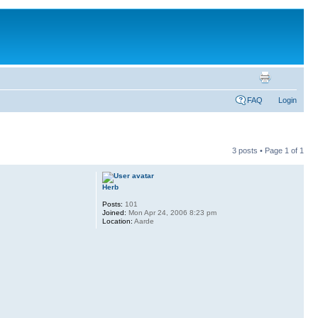
FAQ
Login
3 posts • Page
1
of
1
Herb
Posts:
101
Joined:
Mon Apr 24, 2006 8:23 pm
Location:
Aarde