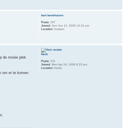
bart beekhuizen
Posts:
187
Joined:
Sun Jun 12, 2005 10:31 pm
Location:
huissen
Herb
op de mooie plek
Posts:
101
Joined:
Mon Apr 24, 2006 8:23 pm
Location:
Aarde
n om er te komen
n.