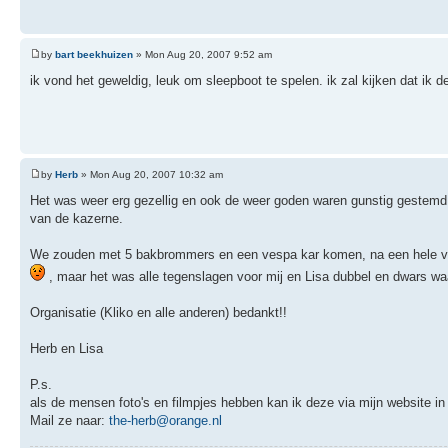
by
bart beekhuizen
» Mon Aug 20, 2007 9:52 am
ik vond het geweldig, leuk om sleepboot te spelen. ik zal kijken dat ik d
by
Herb
» Mon Aug 20, 2007 10:32 am
Het was weer erg gezellig en ook de weer goden waren gunstig gestemd H
van de kazerne.
We zouden met 5 bakbrommers en een vespa kar komen, na een hele vri
, maar het was alle tegenslagen voor mij en Lisa dubbel en dwars w
Organisatie (Kliko en alle anderen) bedankt!!
Herb en Lisa
P.s.
als de mensen foto's en filmpjes hebben kan ik deze via mijn website in
Mail ze naar:
the-herb@orange.nl