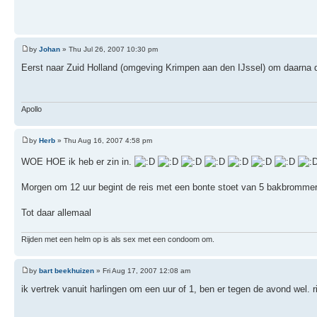
by
Johan
» Thu Jul 26, 2007 10:30 pm
Eerst naar Zuid Holland (omgeving Krimpen aan den IJssel) om daarna d
Apollo
by
Herb
» Thu Aug 16, 2007 4:58 pm
WOE HOE ik heb er zin in.
Morgen om 12 uur begint de reis met een bonte stoet van 5 bakbrommer
Tot daar allemaal
Rijden met een helm op is als sex met een condoom om.
by
bart beekhuizen
» Fri Aug 17, 2007 12:08 am
ik vertrek vanuit harlingen om een uur of 1, ben er tegen de avond wel.