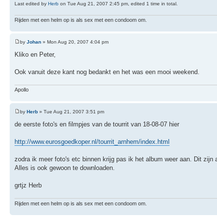
Last edited by
Herb
on Tue Aug 21, 2007 2:45 pm, edited 1 time in total.
Rijden met een helm op is als sex met een condoom om.
by
Johan
» Mon Aug 20, 2007 4:04 pm
Kliko en Peter,
Ook vanuit deze kant nog bedankt en het was een mooi weekend.
Apollo
by
Herb
» Tue Aug 21, 2007 3:51 pm
de eerste foto's en filmpjes van de tourrit van 18-08-07 hier
http://www.eurosgoedkoper.nl/tourrit_arnhem/index.html
zodra ik meer foto's etc binnen krijg pas ik het album weer aan. Dit zijn 
Alles is ook gewoon te downloaden.
grtjz Herb
Rijden met een helm op is als sex met een condoom om.