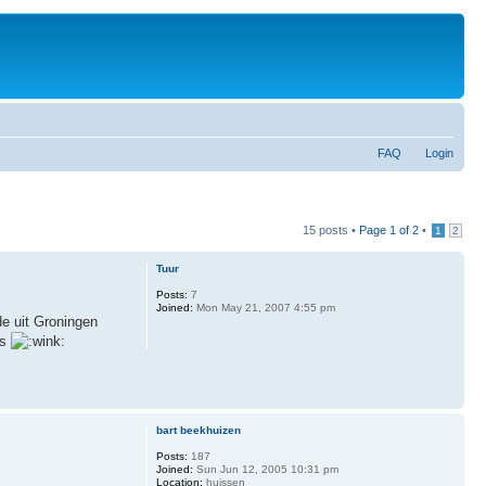
FAQ
Login
15 posts •
Page
1
of
2
•
1
2
Tuur
Posts:
7
Joined:
Mon May 21, 2007 4:55 pm
de uit Groningen
's
bart beekhuizen
Posts:
187
Joined:
Sun Jun 12, 2005 10:31 pm
Location:
huissen