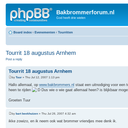
Bakbrommerforum.nl
God heeft drie wielen
Board index
‹
Evenementen
‹
Tourritten
Tourrit 18 augustus Arnhem
Post a reply
Tourrit 18 augustus Arnhem
by
Tuur
» Thu Jul 12, 2007 1:13 pm
Hallo allemaal, op
www.bakbrommers.nl
staat een uitnodiging voor een 
heen te rijden
Dus wie o wie gaat allemaal heen? is blijkbaar mogel
Groeten Tuur
by
bart beekhuizen
» Thu Jul 26, 2007 4:32 am
ikke zowizo, en ik neem ook wat brommer vriendjes mee denk ik.