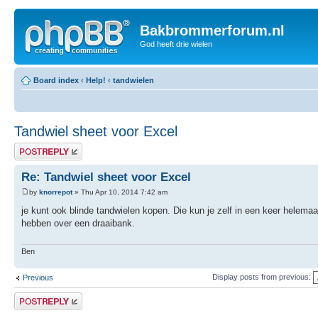
Bakbrommerforum.nl
God heeft drie wielen
Board index
‹
Help!
‹
tandwielen
Tandwiel sheet voor Excel
Post a reply
Re: Tandwiel sheet voor Excel
by
knorrepot
» Thu Apr 10, 2014 7:42 am
je kunt ook blinde tandwielen kopen. Die kun je zelf in een keer helem
hebben over een draaibank.
Ben
Display posts from previous:
Previous
Post a reply