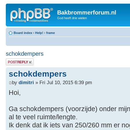
Bakbrommerforum.nl
God heeft drie wielen
Board index
‹
Help!
‹
frame
schokdempers
Post a reply
schokdempers
by
dimitri
» Fri Jul 10, 2015 6:39 pm
Hoi,
Ga schokdempers (voorzijde) onder mij
al te veel ruimte/lengte.
Ik denk dat ik iets van 250/260 mm er no