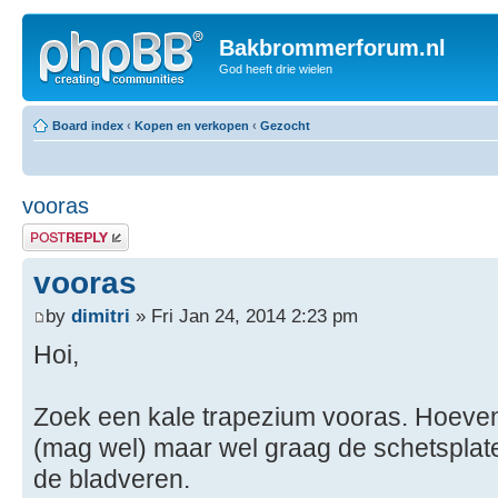
Bakbrommerforum.nl
God heeft drie wielen
Board index
‹
Kopen en verkopen
‹
Gezocht
vooras
Post a reply
vooras
by
dimitri
» Fri Jan 24, 2014 2:23 pm
Hoi,
Zoek een kale trapezium vooras. Hoeven 
(mag wel) maar wel graag de schetsplat
de bladveren.