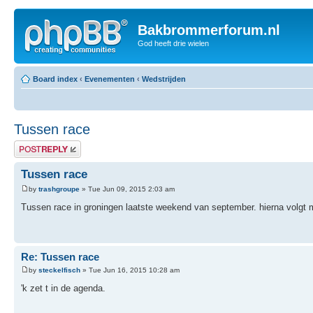
Bakbrommerforum.nl
God heeft drie wielen
Board index
‹
Evenementen
‹
Wedstrijden
Tussen race
Post a reply
Tussen race
by
trashgroupe
» Tue Jun 09, 2015 2:03 am
Tussen race in groningen laatste weekend van september. hierna volgt 
Re: Tussen race
by
steckelfisch
» Tue Jun 16, 2015 10:28 am
'k zet t in de agenda.