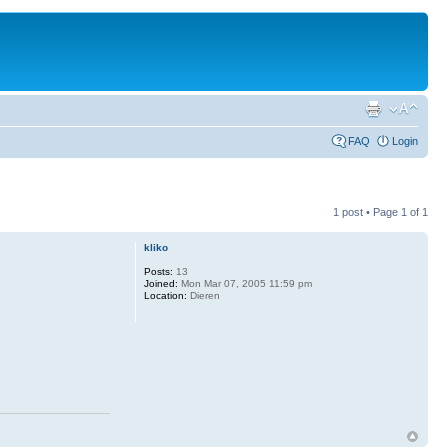
FAQ
Login
1 post • Page
1
of
1
kliko
Posts:
13
Joined:
Mon Mar 07, 2005 11:59 pm
Location:
Dieren