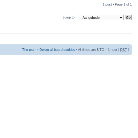
1 post • Page
1
of
1
Jump to:
The team
•
Delete all board cookies
• All times are UTC + 1 hour [
DST
]