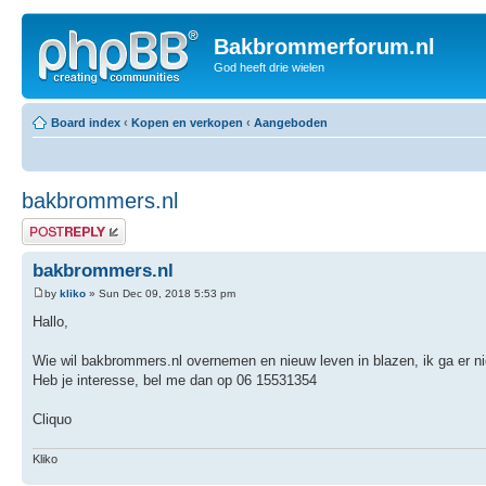
Bakbrommerforum.nl
God heeft drie wielen
Board index
‹
Kopen en verkopen
‹
Aangeboden
bakbrommers.nl
Post a reply
bakbrommers.nl
by
kliko
» Sun Dec 09, 2018 5:53 pm
Hallo,
Wie wil bakbrommers.nl overnemen en nieuw leven in blazen, ik ga er 
Heb je interesse, bel me dan op 06 15531354
Cliquo
Kliko