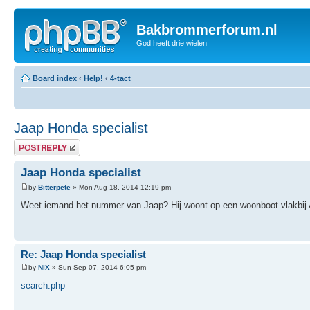
Bakbrommerforum.nl
God heeft drie wielen
Board index
‹
Help!
‹
4-tact
Jaap Honda specialist
Post a reply
Jaap Honda specialist
by
Bitterpete
» Mon Aug 18, 2014 12:19 pm
Weet iemand het nummer van Jaap? Hij woont op een woonboot vlakbij 
Re: Jaap Honda specialist
by
NIX
» Sun Sep 07, 2014 6:05 pm
search.php