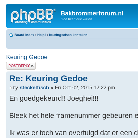
Bakbrommerforum.nl
God heeft drie wielen
Board index
‹
Help!
‹
keuringseisen kenteken
Keuring Gedoe
Post a reply
Re: Keuring Gedoe
by
steckelfisch
» Fri Oct 02, 2015 12:22 pm
En goedgekeurd!! Joeghei!!!
Bleek het hele framenummer gebeuren 
Ik was er toch van overtuigd dat er een 